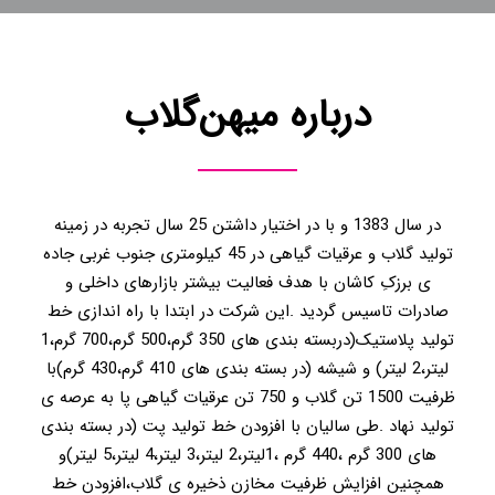
درباره میهن‌گلاب
در سال 1383 و با در اختیار داشتن 25 سال تجربه در زمینه
تولید گلاب و عرقیات گیاهی در 45 کیلومتری جنوب غربی جاده
ی برزکِ کاشان با هدف فعالیت بیشتر بازارهای داخلی و
صادرات تاسیس گردید .این شرکت در ابتدا با راه اندازی خط
تولید پلاستیک(دربسته بندی های 350 گرم،500 گرم،700 گرم،1
لیتر،2 لیتر) و شیشه (در بسته بندی های 410 گرم،430 گرم)با
ظرفیت 1500 تن گلاب و 750 تن عرقیات گیاهی پا به عرصه ی
تولید نهاد .طی سالیان با افزودن خط تولید پت (در بسته بندی
های 300 گرم ،440 گرم ،1لیتر،2 لیتر،3 لیتر،4 لیتر،5 لیتر)و
همچنین افزایش ظرفیت مخازن ذخیره ی گلاب،افزودن خط